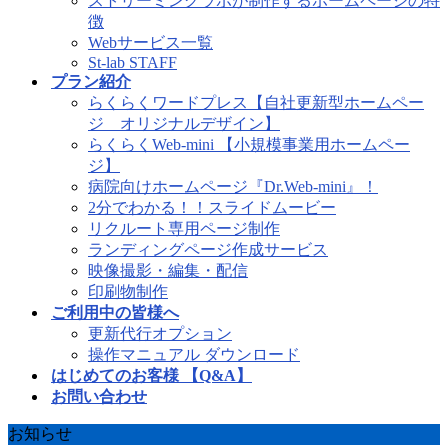
ストリーミングラボが制作するホームページの特
徴
Webサービス一覧
St-lab STAFF
プラン紹介
らくらくワードプレス【自社更新型ホームペー
ジ オリジナルデザイン】
らくらくWeb-mini 【小規模事業用ホームペー
ジ】
病院向けホームページ『Dr.Web-mini』！
2分でわかる！！スライドムービー
リクルート専用ページ制作
ランディングページ作成サービス
映像撮影・編集・配信
印刷物制作
ご利用中の皆様へ
更新代行オプション
操作マニュアル ダウンロード
はじめてのお客様 【Q&A】
お問い合わせ
お知らせ