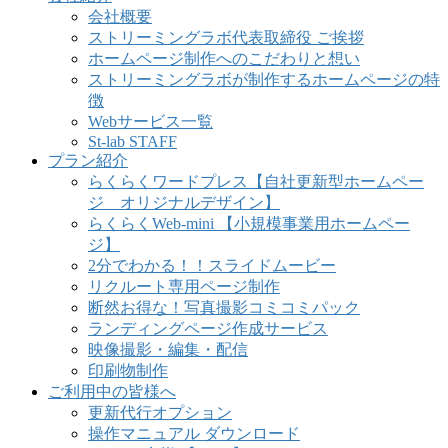
会社概要
ストリーミングラボ代表取締役 ご挨拶
ホームページ制作へのこだわりと想い
ストリーミングラボが制作するホームページの特
徴
Webサービス一覧
St-lab STAFF
プラン紹介
らくらくワードプレス【自社更新型ホームペー
ジ オリジナルデザイン】
らくらくWeb-mini 【小規模事業用ホームペー
ジ】
2分でわかる！！スライドムービー
リクルート専用ページ制作
断然お得な！写真撮影コミコミパック
ランディングページ作成サービス
映像撮影・編集・配信
印刷物制作
ご利用中の皆様へ
更新代行オプション
操作マニュアル ダウンロード