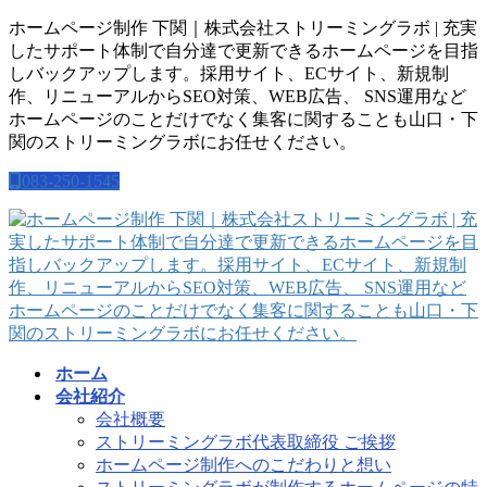
コ
ナ
ホームページ制作 下関｜株式会社ストリーミングラボ | 充実
ン
ビ
したサポート体制で自分達で更新できるホームページを目指
テ
ゲ
しバックアップします。採用サイト、ECサイト、新規制
ン
ー
作、リニューアルからSEO対策、WEB広告、 SNS運用など
ツ
シ
ホームページのことだけでなく集客に関することも山口・下
に
ョ
関のストリーミングラボにお任せください。
移
ン
083-250-1545
動
に
移
動
ホーム
会社紹介
会社概要
ストリーミングラボ代表取締役 ご挨拶
ホームページ制作へのこだわりと想い