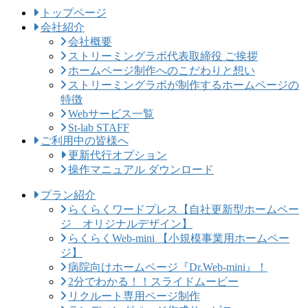
トップページ
会社紹介
会社概要
ストリーミングラボ代表取締役 ご挨拶
ホームページ制作へのこだわりと想い
ストリーミングラボが制作するホームページの
特徴
Webサービス一覧
St-lab STAFF
ご利用中の皆様へ
更新代行オプション
操作マニュアル ダウンロード
プラン紹介
らくらくワードプレス【自社更新型ホームペー
ジ オリジナルデザイン】
らくらくWeb-mini 【小規模事業用ホームペー
ジ】
病院向けホームページ『Dr.Web-mini』！
2分でわかる！！スライドムービー
リクルート専用ページ制作