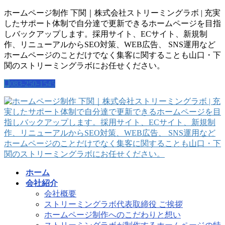
コ
ナ
ホームページ制作 下関｜株式会社ストリーミングラボ | 充実
ン
ビ
したサポート体制で自分達で更新できるホームページを目指
テ
ゲ
しバックアップします。採用サイト、ECサイト、新規制
ン
ー
作、リニューアルからSEO対策、WEB広告、 SNS運用など
ツ
シ
ホームページのことだけでなく集客に関することも山口・下
に
ョ
関のストリーミングラボにお任せください。
移
ン
083-250-1545
動
に
移
動
ホーム
会社紹介
会社概要
ストリーミングラボ代表取締役 ご挨拶
ホームページ制作へのこだわりと想い