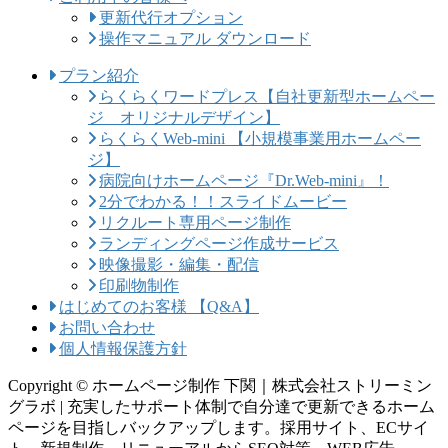
更新代行オプション
操作マニュアル ダウンロード
プラン紹介
らくらくワードプレス【自社更新型ホームペー
ジ オリジナルデザイン】
らくらくWeb-mini 【小規模事業用ホームペー
ジ】
病院向けホームページ『Dr.Web-mini』！
2分でわかる！！スライドムービー
リクルート専用ページ制作
ランディングページ作成サービス
映像撮影・編集・配信
印刷物制作
はじめてのお客様 【Q&A】
お問い合わせ
個人情報保護方針
Copyright © ホームページ制作 下関｜株式会社ストリーミン
グラボ | 充実したサポート体制で自分達で更新できるホーム
ページを目指しバックアップします。採用サイト、ECサイ