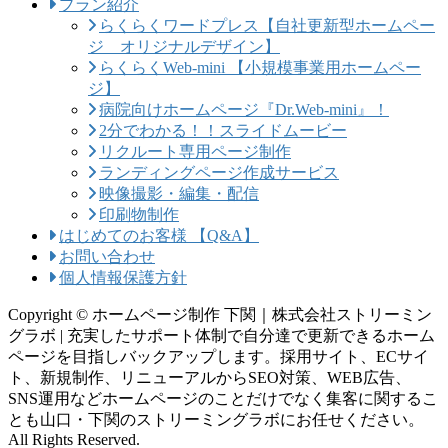
プラン紹介
らくらくワードプレス【自社更新型ホームペー
ジ オリジナルデザイン】
らくらくWeb-mini 【小規模事業用ホームペー
ジ】
病院向けホームページ『Dr.Web-mini』！
2分でわかる！！スライドムービー
リクルート専用ページ制作
ランディングページ作成サービス
映像撮影・編集・配信
印刷物制作
はじめてのお客様 【Q&A】
お問い合わせ
個人情報保護方針
Copyright © ホームページ制作 下関｜株式会社ストリーミン
グラボ | 充実したサポート体制で自分達で更新できるホーム
ページを目指しバックアップします。採用サイト、ECサイ
ト、新規制作、リニューアルからSEO対策、WEB広告、
SNS運用などホームページのことだけでなく集客に関するこ
とも山口・下関のストリーミングラボにお任せください。
All Rights Reserved.