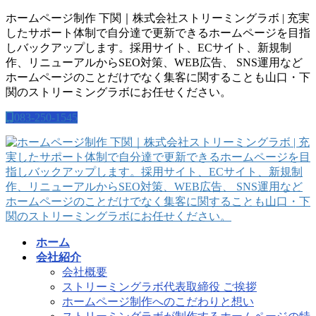
コ
ナ
ホームページ制作 下関｜株式会社ストリーミングラボ | 充実
ン
ビ
したサポート体制で自分達で更新できるホームページを目指
テ
ゲ
しバックアップします。採用サイト、ECサイト、新規制
ン
ー
作、リニューアルからSEO対策、WEB広告、 SNS運用など
ツ
シ
ホームページのことだけでなく集客に関することも山口・下
に
ョ
関のストリーミングラボにお任せください。
移
ン
083-250-1545
動
に
移
動
ホーム
会社紹介
会社概要
ストリーミングラボ代表取締役 ご挨拶
ホームページ制作へのこだわりと想い