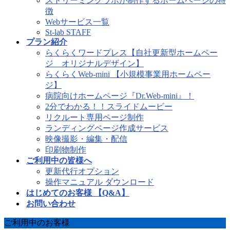
ストリーミングラボが制作するホームページの特
徴
Webサービス一覧
St-lab STAFF
プラン紹介
らくらくワードプレス【自社更新型ホームペー
ジ オリジナルデザイン】
らくらくWeb-mini 【小規模事業用ホームペー
ジ】
病院向けホームページ『Dr.Web-mini』！
2分でわかる！！スライドムービー
リクルート専用ページ制作
ランディングページ作成サービス
映像撮影・編集・配信
印刷物制作
ご利用中の皆様へ
更新代行オプション
操作マニュアル ダウンロード
はじめてのお客様 【Q&A】
お問い合わせ
ご利用中のお客様