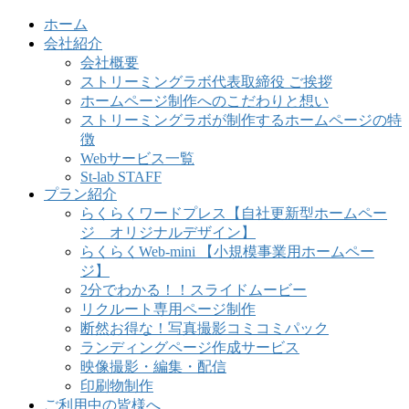
ホーム
会社紹介
会社概要
ストリーミングラボ代表取締役 ご挨拶
ホームページ制作へのこだわりと想い
ストリーミングラボが制作するホームページの特
徴
Webサービス一覧
St-lab STAFF
プラン紹介
らくらくワードプレス【自社更新型ホームペー
ジ オリジナルデザイン】
らくらくWeb-mini 【小規模事業用ホームペー
ジ】
2分でわかる！！スライドムービー
リクルート専用ページ制作
断然お得な！写真撮影コミコミパック
ランディングページ作成サービス
映像撮影・編集・配信
印刷物制作
ご利用中の皆様へ