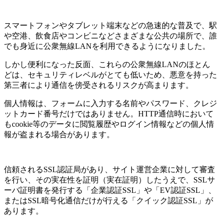
スマートフォンやタブレット端末などの急速的な普及で、駅
や空港、飲食店やコンビニなどさまざまな公共の場所で、誰
でも身近に公衆無線LANを利用できるようになりました。
しかし便利になった反面、これらの公衆無線LANのほとん
どは、セキュリティレベルがとても低いため、悪意を持った
第三者により通信を傍受されるリスクが高まります。
個人情報は、フォームに入力する名前やパスワード、クレジ
ットカード番号だけではありません。HTTP通信時において
もcookie等のデータに閲覧履歴やログイン情報などの個人情
報が盗まれる場合があります。
信頼されるSSL認証局があり、サイト運営企業に対して審査
を行い、その実在性を証明（実在証明）したうえで、SSLサ
ーバ証明書を発行する「企業認証SSL」や「EV認証SSL」、
またはSSL暗号化通信だけが行える「クイック認証SSL」が
あります。