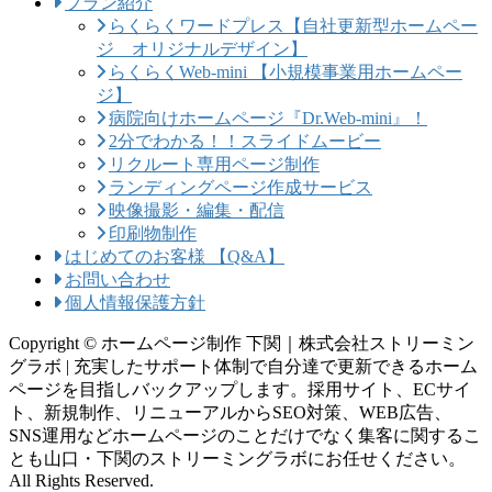
プラン紹介
らくらくワードプレス【自社更新型ホームペー
ジ オリジナルデザイン】
らくらくWeb-mini 【小規模事業用ホームペー
ジ】
病院向けホームページ『Dr.Web-mini』！
2分でわかる！！スライドムービー
リクルート専用ページ制作
ランディングページ作成サービス
映像撮影・編集・配信
印刷物制作
はじめてのお客様 【Q&A】
お問い合わせ
個人情報保護方針
Copyright © ホームページ制作 下関｜株式会社ストリーミン
グラボ | 充実したサポート体制で自分達で更新できるホーム
ページを目指しバックアップします。採用サイト、ECサイ
ト、新規制作、リニューアルからSEO対策、WEB広告、
SNS運用などホームページのことだけでなく集客に関するこ
とも山口・下関のストリーミングラボにお任せください。
All Rights Reserved.