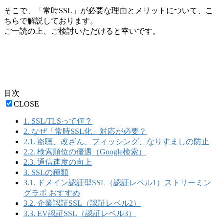
そこで、「常時SSL」が必要な理由とメリットについて、こ
ちらで解説しております。
ご一読の上、ご検討いただけると幸いです。
目次
CLOSE
1.
SSL/TLSって何？
2.
なぜ「常時SSL化」対応が必要？
2.1.
盗聴、改ざん、フィッシング、なりすましの防止
2.2.
検索順位の優遇（Google検索）
2.3.
通信速度の向上
3.
SSLの種類
3.1.
ドメイン認証型SSL（認証レベル1）ストリーミン
グラボ おすすめ
3.2.
企業認証SSL（認証レベル2）
3.3.
EV認証SSL（認証レベル3）