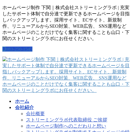
コ
ナ
ホームページ制作 下関｜株式会社ストリーミングラボ | 充実
ン
ビ
したサポート体制で自分達で更新できるホームページを目指
テ
ゲ
しバックアップします。採用サイト、ECサイト、新規制
ン
ー
作、リニューアルからSEO対策、WEB広告、 SNS運用など
ツ
シ
ホームページのことだけでなく集客に関することも山口・下
に
ョ
関のストリーミングラボにお任せください。
移
ン
083-250-1545
動
に
移
動
ホーム
会社紹介
会社概要
ストリーミングラボ代表取締役 ご挨拶
ホームページ制作へのこだわりと想い