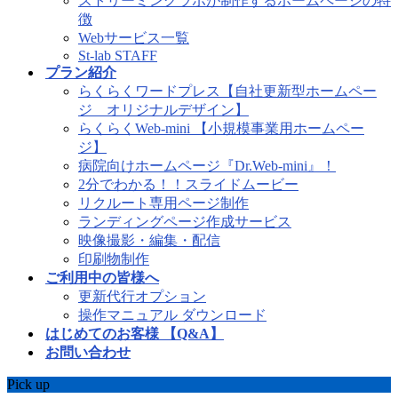
ストリーミングラボが制作するホームページの特
徴
Webサービス一覧
St-lab STAFF
プラン紹介
らくらくワードプレス【自社更新型ホームペー
ジ オリジナルデザイン】
らくらくWeb-mini 【小規模事業用ホームペー
ジ】
病院向けホームページ『Dr.Web-mini』！
2分でわかる！！スライドムービー
リクルート専用ページ制作
ランディングページ作成サービス
映像撮影・編集・配信
印刷物制作
ご利用中の皆様へ
更新代行オプション
操作マニュアル ダウンロード
はじめてのお客様 【Q&A】
お問い合わせ
Pick up