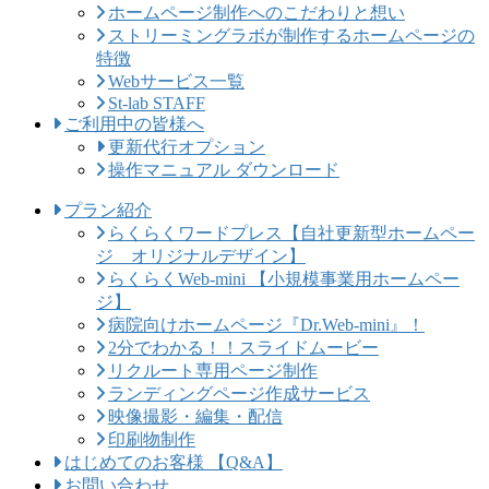
ホームページ制作へのこだわりと想い
ストリーミングラボが制作するホームページの
特徴
Webサービス一覧
St-lab STAFF
ご利用中の皆様へ
更新代行オプション
操作マニュアル ダウンロード
プラン紹介
らくらくワードプレス【自社更新型ホームペー
ジ オリジナルデザイン】
らくらくWeb-mini 【小規模事業用ホームペー
ジ】
病院向けホームページ『Dr.Web-mini』！
2分でわかる！！スライドムービー
リクルート専用ページ制作
ランディングページ作成サービス
映像撮影・編集・配信
印刷物制作
はじめてのお客様 【Q&A】
お問い合わせ