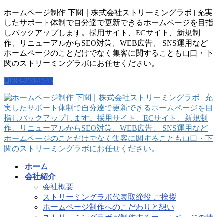
コ
ナ
ホームページ制作 下関｜株式会社ストリーミングラボ | 充実
ン
ビ
したサポート体制で自分達で更新できるホームページを目指
テ
ゲ
しバックアップします。採用サイト、ECサイト、新規制
ン
ー
作、リニューアルからSEO対策、WEB広告、 SNS運用など
ツ
シ
ホームページのことだけでなく集客に関することも山口・下
に
ョ
関のストリーミングラボにお任せください。
移
ン
083-250-1545
動
に
移
動
ホーム
会社紹介
会社概要
ストリーミングラボ代表取締役 ご挨拶
ホームページ制作へのこだわりと想い