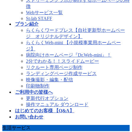
ストリーミングラボが制作するホームページの特
徴
Webサービス一覧
St-lab STAFF
プラン紹介
らくらくワードプレス【自社更新型ホームペー
ジ オリジナルデザイン】
らくらくWeb-mini 【小規模事業用ホームペー
ジ】
病院向けホームページ『Dr.Web-mini』！
2分でわかる！！スライドムービー
リクルート専用ページ制作
ランディングページ作成サービス
映像撮影・編集・配信
印刷物制作
ご利用中の皆様へ
更新代行オプション
操作マニュアル ダウンロード
はじめてのお客様 【Q&A】
お問い合わせ
生活サービス