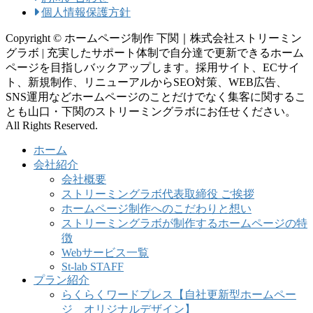
個人情報保護方針
Copyright © ホームページ制作 下関｜株式会社ストリーミン
グラボ | 充実したサポート体制で自分達で更新できるホーム
ページを目指しバックアップします。採用サイト、ECサイ
ト、新規制作、リニューアルからSEO対策、WEB広告、
SNS運用などホームページのことだけでなく集客に関するこ
とも山口・下関のストリーミングラボにお任せください。
All Rights Reserved.
ホーム
会社紹介
会社概要
ストリーミングラボ代表取締役 ご挨拶
ホームページ制作へのこだわりと想い
ストリーミングラボが制作するホームページの特
徴
Webサービス一覧
St-lab STAFF
プラン紹介
らくらくワードプレス【自社更新型ホームペー
ジ オリジナルデザイン】